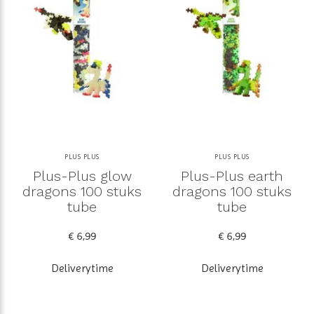
PLUS PLUS
PLUS PLUS
Plus-Plus glow
Plus-Plus earth
dragons 100 stuks
dragons 100 stuks
tube
tube
€ 6,99
€ 6,99
Deliverytime
Deliverytime