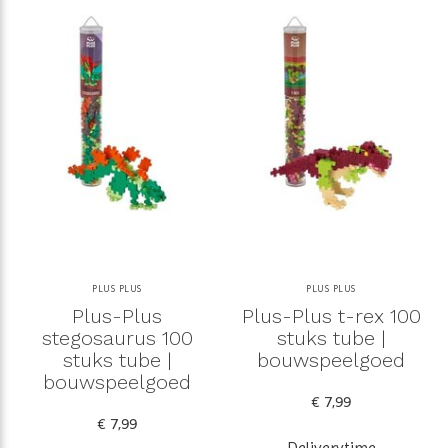
PLUS PLUS
PLUS PLUS
Plus-Plus
Plus-Plus t-rex 100
stegosaurus 100
stuks tube |
stuks tube |
bouwspeelgoed
bouwspeelgoed
€ 7,99
€ 7,99
Deliverytime