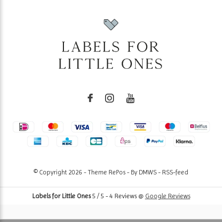
© Copyright
2026
- Theme RePos - By
DMWS
-
RSS-feed
Labels for Little Ones
5
/
5
-
4
Reviews @
Google Reviews