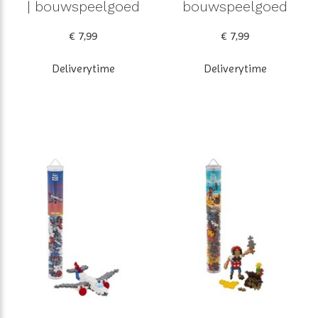
| bouwspeelgoed
bouwspeelgoed
€ 7,99
€ 7,99
Deliverytime
Deliverytime