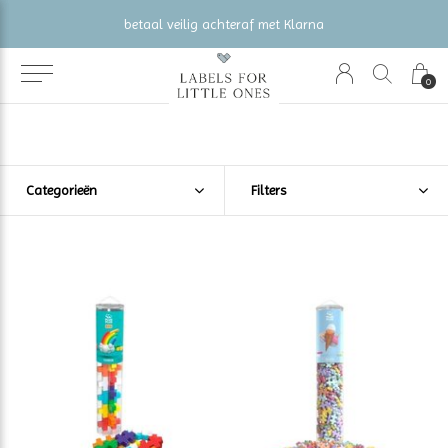
betaal veilig achteraf met Klarna
0
Categorieën
Filters