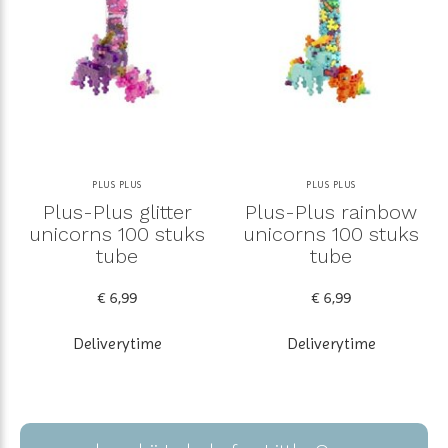
PLUS PLUS
PLUS PLUS
Plus-Plus glitter
Plus-Plus rainbow
unicorns 100 stuks
unicorns 100 stuks
tube
tube
€ 6,99
€ 6,99
Deliverytime
Deliverytime