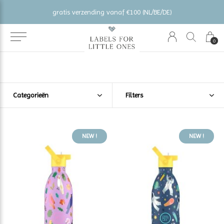
gratis verzending vanaf €100 (NL/BE/DE)
0
Categorieën
Filters
NEW !
NEW !