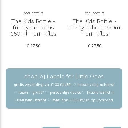
COOL BOTTLES
COOL BOTTLES
The Kids Bottle -
The Kids Bottle -
funny unicorns
messy robots 350ml
350ml - drinkfles
- drinkfles
€ 27,50
€ 27,50
shop bij Labels for Little Ones
gratis verzending va. €100 (NL/BE) ♡ betaal veilig achteraf
♡ ruilen = gratis* ♡ persoonlijk advies ♡ fysieke winkel in
IJsselstein Utrecht ♡ meer dan 3.000 stylen op voorraad