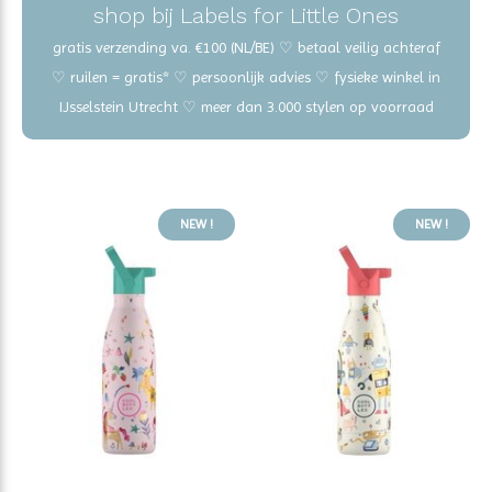
shop bij Labels for Little Ones
gratis verzending va. €100 (NL/BE) ♡ betaal veilig achteraf
♡ ruilen = gratis* ♡ persoonlijk advies ♡ fysieke winkel in
IJsselstein Utrecht ♡ meer dan 3.000 stylen op voorraad
NEW !
NEW !