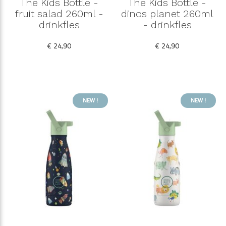
The Kids Bottle -
The Kids Bottle -
fruit salad 260ml -
dinos planet 260ml
drinkfles
- drinkfles
€ 24,90
€ 24,90
NEW !
NEW !