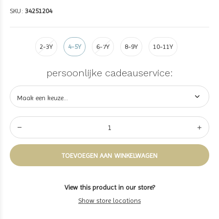
SKU:
34251204
2-3Y
4-5Y
6-7Y
8-9Y
10-11Y
persoonlijke cadeauservice:
TOEVOEGEN AAN WINKELWAGEN
View this product in our store?
Show store locations