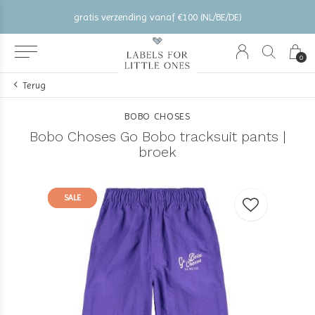
gratis verzending vanaf €100 (NL/BE/DE)
0
Terug
BOBO CHOSES
Bobo Choses Go Bobo tracksuit pants |
broek
SALE
SALE